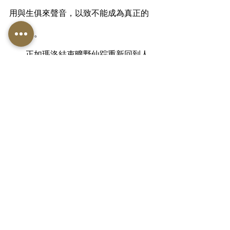
用與生俱來聲音，以致不能成為真正的
「人」。
        正如瑪洛結束曠野仙踪重新回到人
間時的體悟，「通過考驗的唯一方法，
就是面對考驗。」。在一生中只花很少
很少的時間探索自己的心靈和永恆的存
在，因緣際會與原住民共享大自然與造
物主的奇妙奧蹟，ㄧ個人若要真正改變
自己，就該提升自覺，還自己本來面
目，自由自在地、踏踏實實地、誠誠懇
懇地、一心一意地好好過日子。