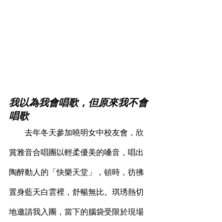
我以為我會唱歌，但原來我不會
唱歌
        去年冬天參加曉明女中校友會，欣
賞雅音合唱團以輕柔優美的嗓音，唱出
陶醉動人的「快樂天堂」，頓時，彷彿
置身藍天白雲裡，舒暢無比。琪琇熱切
地邀請我入團，當下的腦袋受限於現場