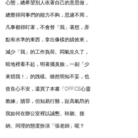
心態，總希望別人依著自己的意思做，
總覺得同事們的能力不夠，思慮不周，
凡事都得盯著，不會替「我」著想，弄
點有水準的東西，拿出像樣的績效來，
減少「我」的工作負荷。悶氣生久了，
暗地裡看不起，明著擺臭臉，一副「少
來煩我！」的跩樣。雖然明知不妥，也
曾良心不安，還買了本書「OFFICE心靈
教練」贖罪，但知易行難，趾高氣昂的
我如何在辦公室裡以誠懇、聆聽、接
納、同理的態度扮演「張老師」呢？