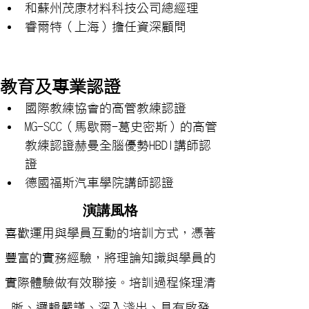
和蘇州茂康材料科技公司總經理
睿爾特（上海）擔任資深顧問
教育及專業認證
國際教練協會的高管教練認證
MG-SCC（馬歇爾-葛史密斯）的高管
教練認證赫曼全腦優勢HBDI講師認
證
德國福斯汽車學院講師認證
演講風格
喜歡運用與學員互動的培訓方式，憑著
豐富的實務經驗，將理論知識與學員的
實際體驗做有效聯接。培訓過程條理清
晰、邏輯嚴謹、深入淺出、具有啟發