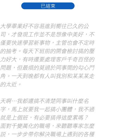
已結束
大學畢業好不容易進到嚮往已久的公
司，才發現工作並不是想像中美好，不
僅要快速學習新事物，主管也會不定時
的抽考。每天下班前的開會檢討搞的壓
力好大，有時還要處理客戶千奇百怪的
問題，但最煩的莫過於同事間的勾心鬥
角。一天到晚都有人叫我別和某某某走
的太近。
天啊…我都還搞不清楚同事叫什麼名
字，馬上就要我一起搞小團體，我不過
就是上個班，有必要搞得這麼累嗎？
面對千變萬化的職場，來聽聽專家怎麼
說，一步步帶你解決職場上遇到的各種